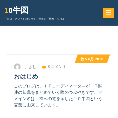
コ
10牛図
ン
テ
「自分」という幻想を捨て、世界の「構造」を視よ
ン
ツ
に
ス
キ
ッ
5
6月 2016
プ
まさし
0 コメント
おはじめ
このブログは、ＩＴコーディネータ―
がＩＴ関
連の知識をまとめていく際のつぶやきです。ド
メイン名は、禅への道を示した１０牛図という
言葉に由来しています。