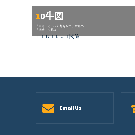
コ
ン
10牛図
テ
ン
「自分」という幻想を捨て、世界の
「構造」を視よ
ツ
ＦＩＮＴＥＣＨ関係
に
ス
キ
ッ
プ
Email Us