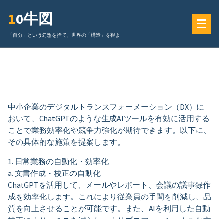
コ
10牛図
ン
テ
「自分」という幻想を捨て、世界の「構造」を視よ
ン
ツ
に
ス
キ
ッ
中小企業のデジタルトランスフォーメーション（DX）に
プ
おいて、ChatGPTのような生成AIツールを有効に活用する
ことで業務効率化や競争力強化が期待できます。以下に、
その具体的な施策を提案します。
1. 日常業務の自動化・効率化
a. 文書作成・校正の自動化
ChatGPTを活用して、メールやレポート、会議の議事録作
成を効率化します。これにより従業員の手間を削減し、品
質を向上させることが可能です。また、AIを利用した自動