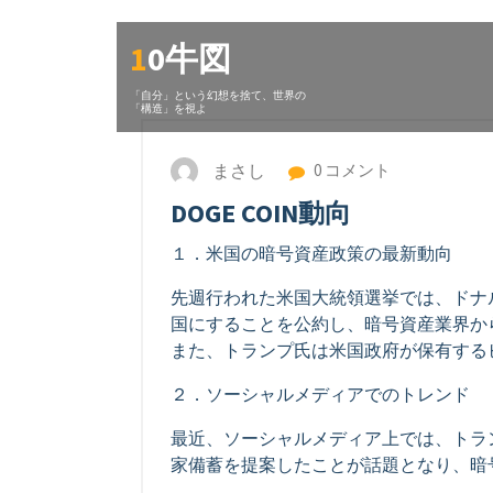
コ
ン
10牛図
テ
ン
「自分」という幻想を捨て、世界の
「構造」を視よ
ツ
に
ス
まさし
0 コメント
キ
DOGE COIN動向
ッ
プ
１．米国の暗号資産政策の最新動向
先週行われた米国大統領選挙では、ドナ
国にすることを公約し、暗号資産業界か
また、トランプ氏は米国政府が保有する
２．ソーシャルメディアでのトレンド
最近、ソーシャルメディア上では、トラ
家備蓄を提案したことが話題となり、暗