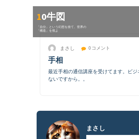
コ
ン
10牛図
テ
ン
「自分」という幻想を捨て、世界の
「構造」を視よ
ツ
に
ス
まさし
0 コメント
キ
手相
ッ
プ
最近手相の通信講座を受けてます。ビジ
ないですから。。
まさし